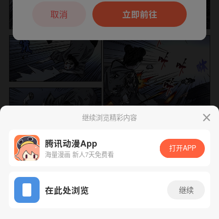
本章节仅支持App阅读，可打开App新用
户7天免费看
取消
立即前往
继续浏览精彩内容
腾讯动漫App
打开APP
海量漫画 新人7天免费看
App免费看
下一话
腾漫App免费看
在此处浏览
继续
281话 1/1