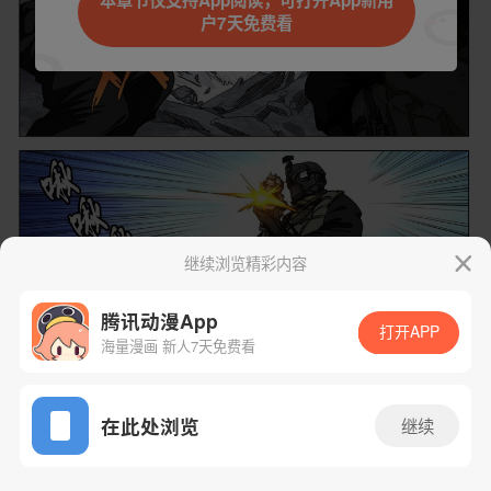
本章节仅支持App阅读，可打开App新用
户7天免费看
取消
立即前往
继续浏览精彩内容
腾讯动漫App
打开APP
海量漫画 新人7天免费看
App免费看
下一话
腾漫App免费看
在此处浏览
继续
626话 1/1