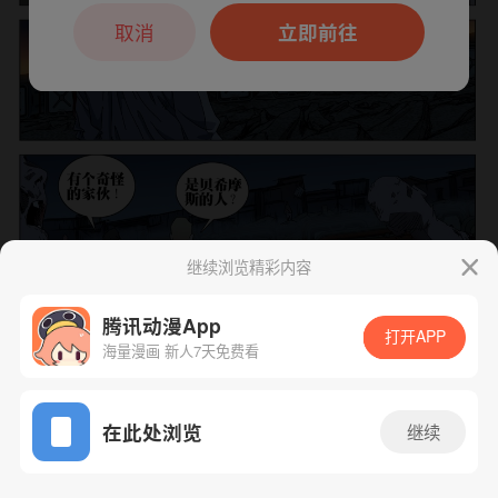
本章节仅支持App阅读，可打开App新用
户7天免费看
取消
立即前往
继续浏览精彩内容
腾讯动漫App
打开APP
海量漫画 新人7天免费看
App免费看
下一话
腾漫App免费看
在此处浏览
继续
660话 1/1