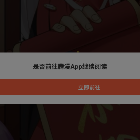
是否前往腾漫App继续阅读
本章节仅支持App阅读，可打开App新用
户7天免费看
立即前往