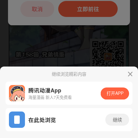
本章节仅支持App阅读，可打开App新用
户7天免费看
取消
立即前往
继续浏览精彩内容
腾讯动漫App
打开APP
海量漫画 新人7天免费看
下一话
腾漫App免费看
App免费看
在此处浏览
继续
266话 1/1