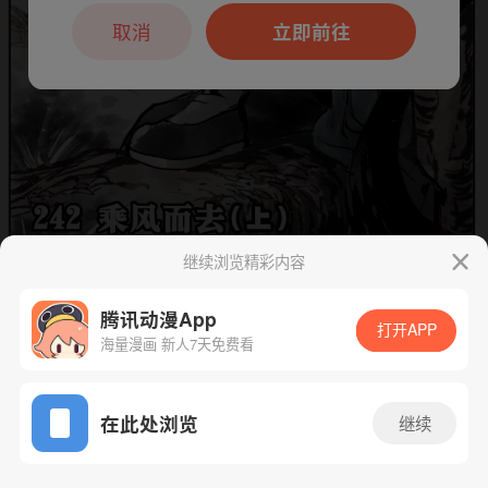
本章节仅支持App阅读，可打开App新用
户7天免费看
取消
立即前往
继续浏览精彩内容
腾讯动漫App
打开APP
海量漫画 新人7天免费看
App免费看
下一话
腾漫App免费看
在此处浏览
继续
362话 1/1