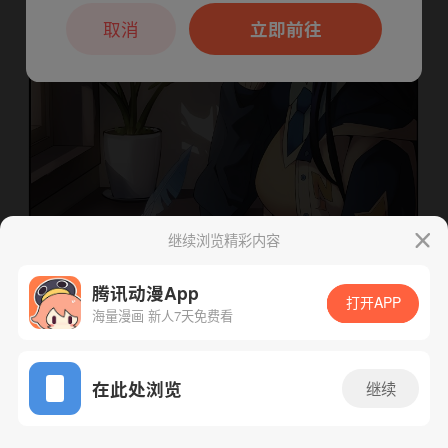
本章节仅支持App阅读，可打开App新用
户7天免费看
取消
立即前往
继续浏览精彩内容
腾讯动漫App
打开APP
海量漫画 新人7天免费看
下一话
腾漫App免费看
App免费看
在此处浏览
继续
307话 1/1