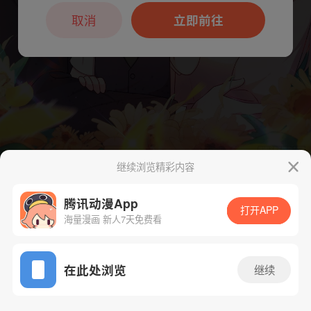
本章节仅支持App阅读，可打开App新用
户7天免费看
取消
立即前往
继续浏览精彩内容
下一话
腾漫App免费看
腾讯动漫App
打开APP
海量漫画 新人7天免费看
App免费看
在此处浏览
继续
77话 1/1