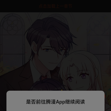
点击加载上一章节
是否前往腾漫App继续阅读