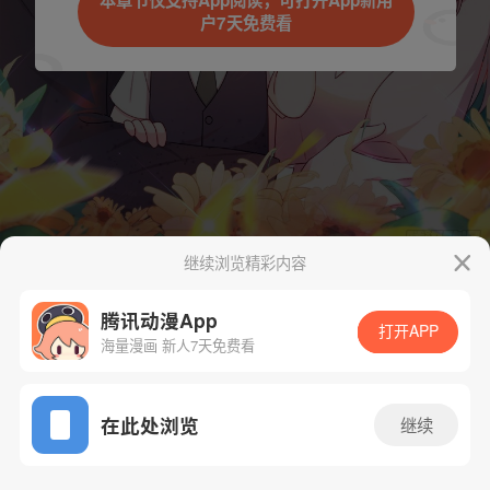
本章节仅支持App阅读，可打开App新用
户7天免费看
继续浏览精彩内容
下一话
腾漫App免费看
腾讯动漫App
打开APP
海量漫画 新人7天免费看
App免费看
在此处浏览
继续
118话 1/1