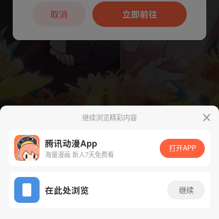
本章节仅支持App阅读，可打开App新用
户7天免费看
取消
立即前往
继续浏览精彩内容
下一话
腾漫App免费看
腾讯动漫App
打开APP
海量漫画 新人7天免费看
App免费看
在此处浏览
继续
360话 1/1