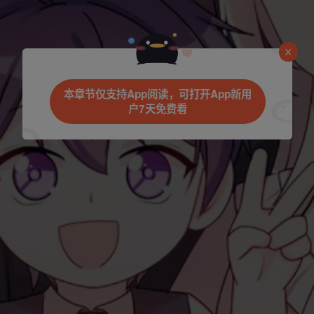
是否前往腾漫App继续阅读
本章节仅支持App阅读，可打开App新用
户7天免费看
立即前往