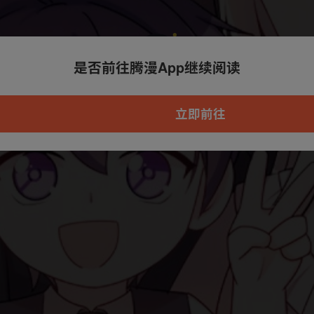
是否前往腾漫App继续阅读
本章节仅支持App阅读，可打开App新用
户7天免费看
立即前往