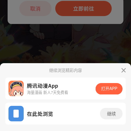
本章节仅支持App阅读，可打开App新用
户7天免费看
取消
立即前往
继续浏览精彩内容
下一话
腾漫App免费看
腾讯动漫App
打开APP
海量漫画 新人7天免费看
App免费看
在此处浏览
继续
267话 1/1