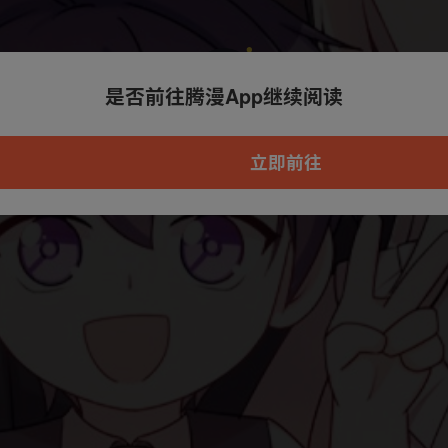
是否前往腾漫App继续阅读
本章节仅支持App阅读，可打开App新用
户7天免费看
立即前往