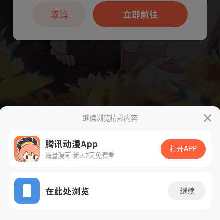
本章节仅支持App阅读，可打开App新用
户7天免费看
取消
立即前往
继续浏览精彩内容
下一话
腾漫App免费看
腾讯动漫App
打开APP
海量漫画 新人7天免费看
App免费看
在此处浏览
继续
317话 1/1