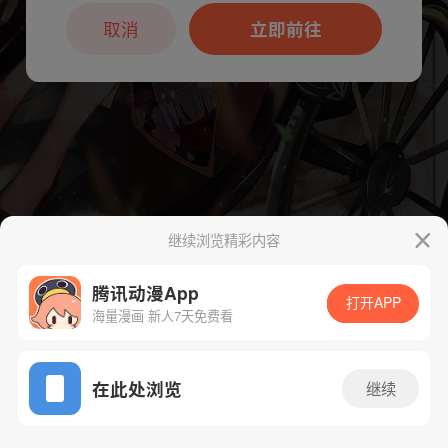
本章节仅支持App阅读，可打开App新用
户7天免费看
取消
立即前往
继续浏览精彩内容
下一话
腾漫App免费看
腾讯动漫App
打开APP
海量漫画 新人7天免费看
App免费看
在此处浏览
继续
68话 1/1