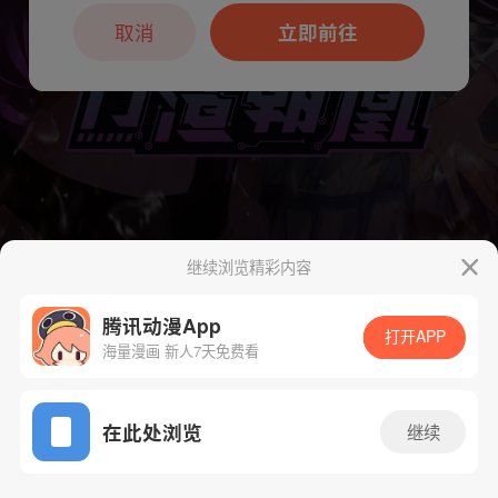
本章节仅支持App阅读，可打开App新用
户7天免费看
取消
立即前往
继续浏览精彩内容
下一话
腾漫App免费看
腾讯动漫App
打开APP
海量漫画 新人7天免费看
App免费看
在此处浏览
继续
194话 1/1