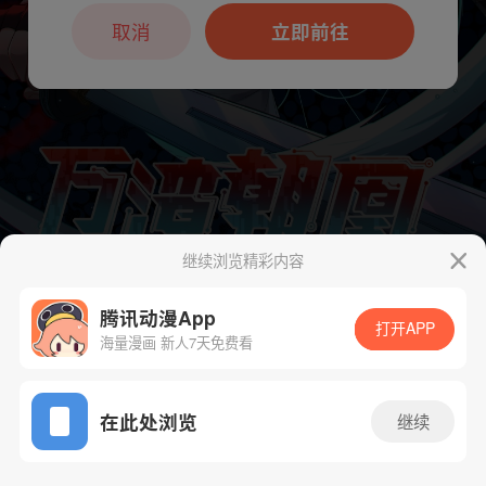
本章节仅支持App阅读，可打开App新用
户7天免费看
取消
立即前往
继续浏览精彩内容
腾讯动漫App
打开APP
海量漫画 新人7天免费看
下一话
腾漫App免费看
App免费看
在此处浏览
继续
673话 1/1