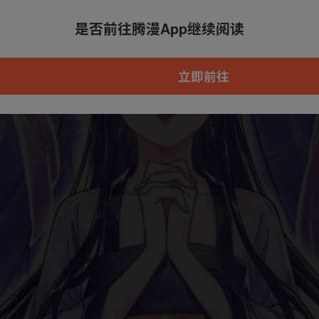
是否前往腾漫App继续阅读
本章节仅支持App阅读，可打开App新用
户7天免费看
立即前往