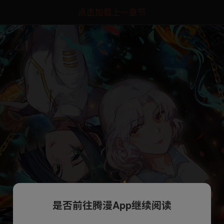
点击加载上一章节
是否前往腾漫App继续阅读