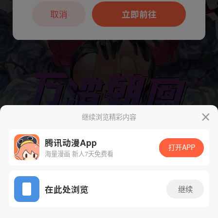
本章节仅支持App阅读，可打开App新用
户7天免费看
取消
立即前往
继续浏览精彩内容
腾讯动漫App
打开APP
海量漫画 新人7天免费看
下一话
腾漫App免费看
App免费看
在此处浏览
继续
754话 1/1