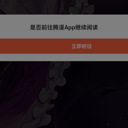
是否前往腾漫App继续阅读
本章节仅支持App阅读，可打开App新用
户7天免费看
立即前往