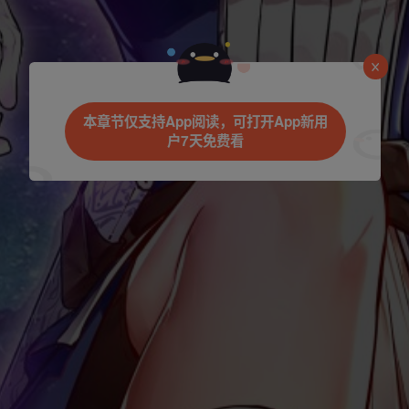
是否前往腾漫App继续阅读
本章节仅支持App阅读，可打开App新用
户7天免费看
立即前往