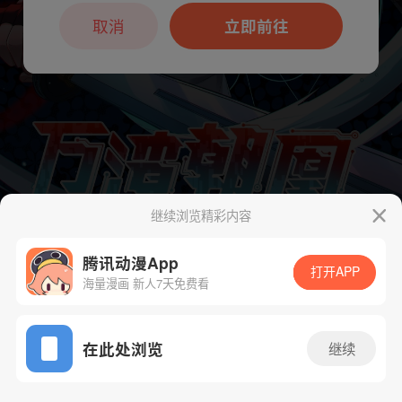
本章节仅支持App阅读，可打开App新用
户7天免费看
取消
立即前往
继续浏览精彩内容
腾讯动漫App
打开APP
海量漫画 新人7天免费看
下一话
腾漫App免费看
App免费看
在此处浏览
继续
669话 1/1