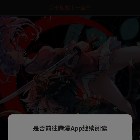
点击加载上一章节
是否前往腾漫App继续阅读