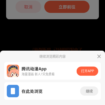
本章节仅支持App阅读，可打开App新用
户7天免费看
取消
立即前往
继续浏览精彩内容
腾讯动漫App
打开APP
海量漫画 新人7天免费看
下一话
腾漫App免费看
App免费看
在此处浏览
继续
499话 1/1