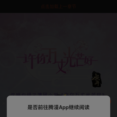
点击加载上一章节
是否前往腾漫App继续阅读