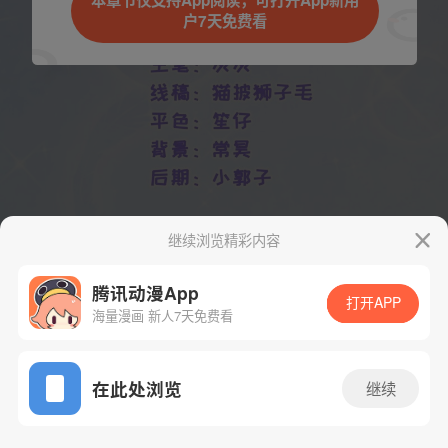
本章节仅支持App阅读，可打开App新用
户7天免费看
继续浏览精彩内容
腾讯动漫App
打开APP
下一话
腾漫App免费看
海量漫画 新人7天免费看
App免费看
在此处浏览
继续
266话 1/1