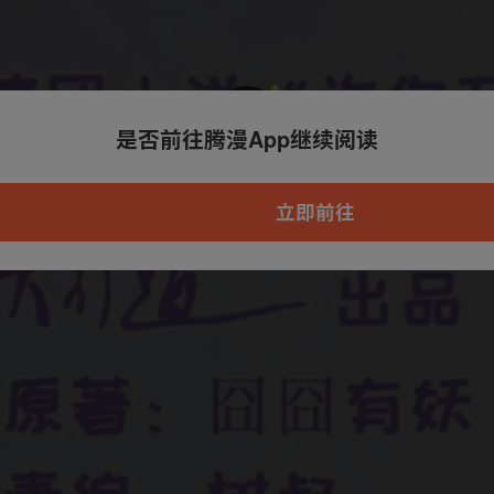
是否前往腾漫App继续阅读
本章节仅支持App阅读，可打开App新用
户7天免费看
立即前往