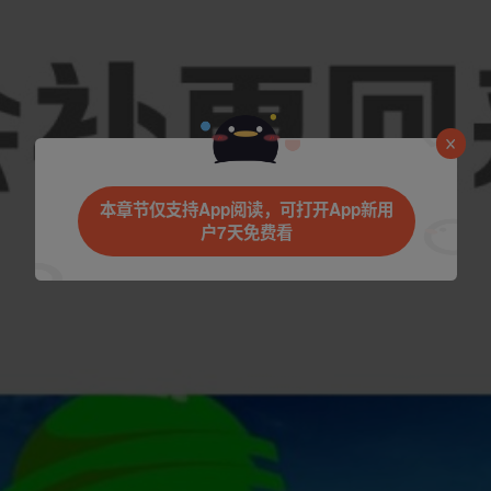
是否前往腾漫App继续阅读
本章节仅支持App阅读，可打开App新用
户7天免费看
立即前往