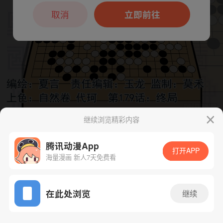
本章节仅支持App阅读，可打开App新用
户7天免费看
取消
立即前往
继续浏览精彩内容
下一话
腾漫App免费看
腾讯动漫App
打开APP
海量漫画 新人7天免费看
App免费看
在此处浏览
继续
194话 1/1