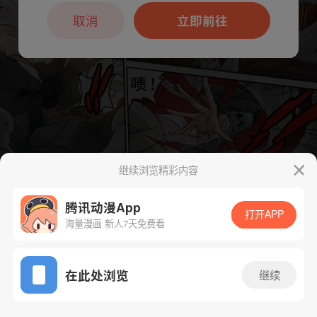
本章节仅支持App阅读，可打开App新用
户7天免费看
取消
立即前往
继续浏览精彩内容
下一话
腾漫App免费看
腾讯动漫App
打开APP
海量漫画 新人7天免费看
App免费看
在此处浏览
继续
232话 1/1