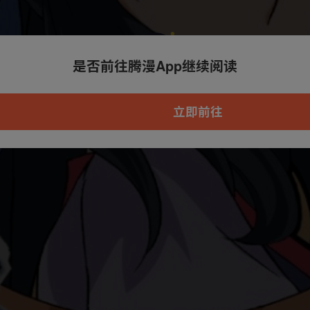
是否前往腾漫App继续阅读
本章节仅支持App阅读，可打开App新用
户7天免费看
立即前往