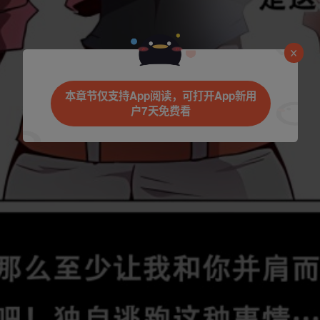
是否前往腾漫App继续阅读
本章节仅支持App阅读，可打开App新用
户7天免费看
立即前往