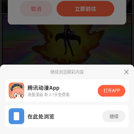
本章节仅支持App阅读，可打开App新用
户7天免费看
取消
立即前往
继续浏览精彩内容
下一话
腾漫App免费看
腾讯动漫App
打开APP
海量漫画 新人7天免费看
App免费看
在此处浏览
继续
617话 1/1