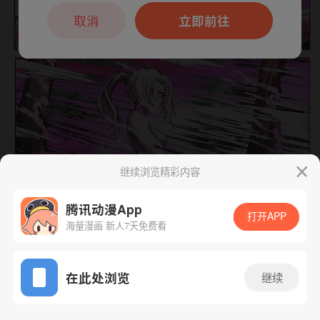
本章节仅支持App阅读，可打开App新用
户7天免费看
取消
立即前往
继续浏览精彩内容
下一话
腾漫App免费看
腾讯动漫App
打开APP
海量漫画 新人7天免费看
App免费看
在此处浏览
继续
629话 1/1