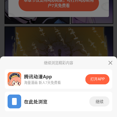
本章节仅支持App阅读，可打开App新用
户7天免费看
取消
立即前往
继续浏览精彩内容
下一话
腾漫App免费看
腾讯动漫App
打开APP
海量漫画 新人7天免费看
App免费看
在此处浏览
继续
815话 1/1