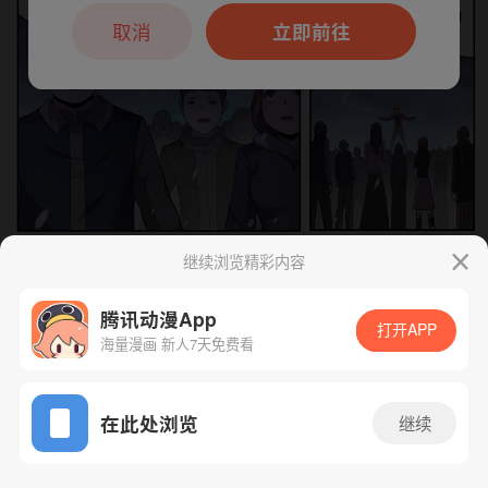
本章节仅支持App阅读，可打开App新用
户7天免费看
取消
立即前往
继续浏览精彩内容
下一话
腾漫App免费看
腾讯动漫App
打开APP
海量漫画 新人7天免费看
App免费看
在此处浏览
继续
241话 1/1