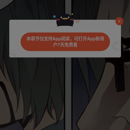
是否前往腾漫App继续阅读
本章节仅支持App阅读，可打开App新用
户7天免费看
立即前往