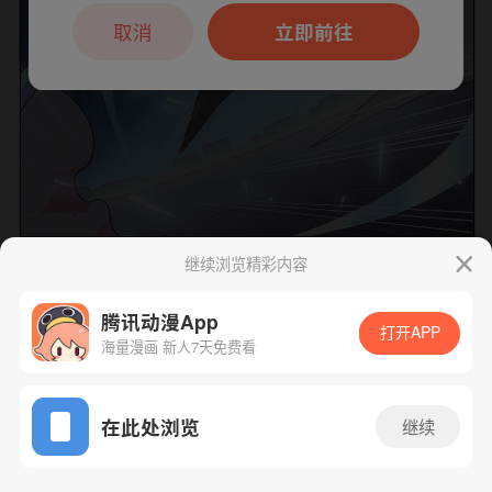
本章节仅支持App阅读，可打开App新用
户7天免费看
取消
立即前往
继续浏览精彩内容
下一话
腾漫App免费看
腾讯动漫App
打开APP
海量漫画 新人7天免费看
App免费看
在此处浏览
继续
205话 1/1