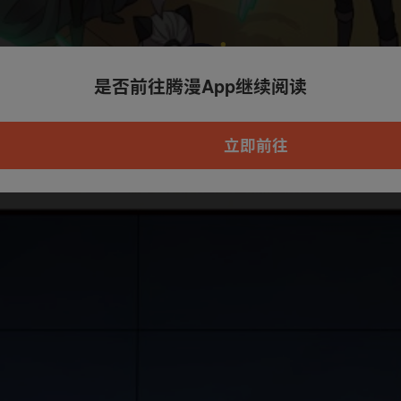
是否前往腾漫App继续阅读
本章节仅支持App阅读，可打开App新用
户7天免费看
立即前往