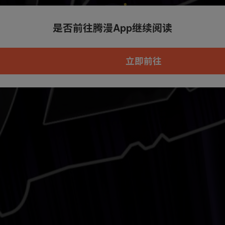
是否前往腾漫App继续阅读
本章节仅支持App阅读，可打开App新用
户7天免费看
立即前往