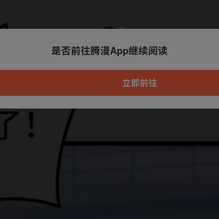
是否前往腾漫App继续阅读
本章节仅支持App阅读，可打开App新用
户7天免费看
立即前往