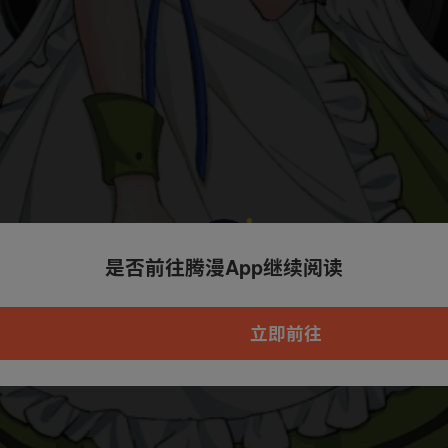
是否前往腾漫App继续阅读
本章节仅支持App阅读，可打开App新用
户7天免费看
立即前往