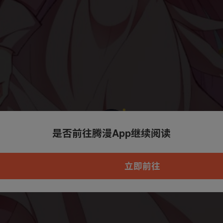
是否前往腾漫App继续阅读
本章节仅支持App阅读，可打开App新用
户7天免费看
立即前往