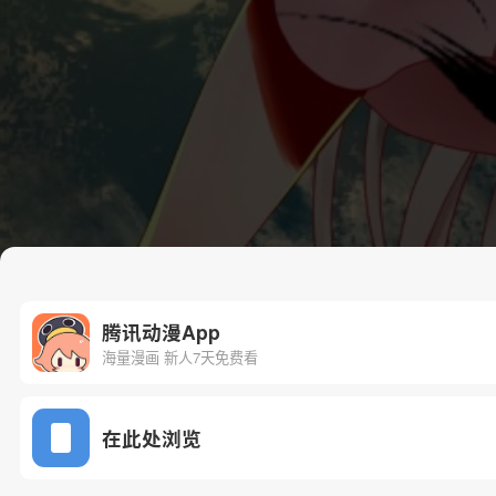
腾讯动漫App
海量漫画 新人7天免费看
在此处浏览