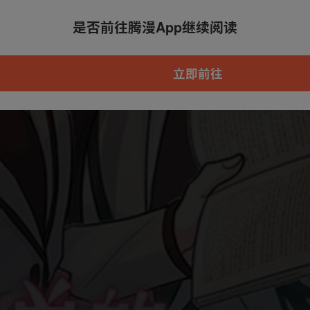
是否前往腾漫App继续阅读
本章节仅支持App阅读，可打开App新用
户7天免费看
立即前往