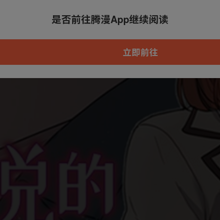
是否前往腾漫App继续阅读
本章节仅支持App阅读，可打开App新用
户7天免费看
立即前往