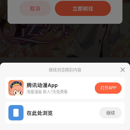
本章节仅支持App阅读，可打开App新用
户7天免费看
取消
立即前往
继续浏览精彩内容
下一话
腾漫App免费看
腾讯动漫App
打开APP
海量漫画 新人7天免费看
App免费看
在此处浏览
继续
198话 1/1