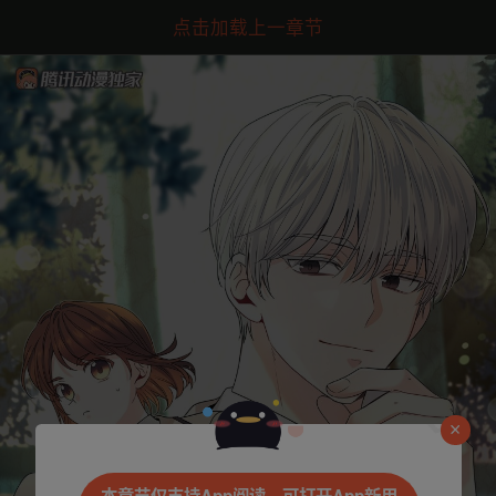
点击加载上一章节