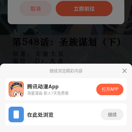
本章节仅支持App阅读，可打开App新用
户7天免费看
取消
立即前往
继续浏览精彩内容
腾讯动漫App
打开APP
海量漫画 新人7天免费看
App免费看
下一话
腾漫App免费看
在此处浏览
继续
1106话 1/1